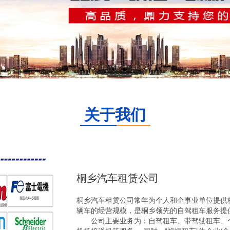
关于我们
桐乡汽车租赁公司
桐乡汽车租赁公司常年为个人和企事业单位提供
辆车的经营规模，是桐乡领先的自驾租车服务提
公司主要业务为：自驾租车、带驾驶租车、个