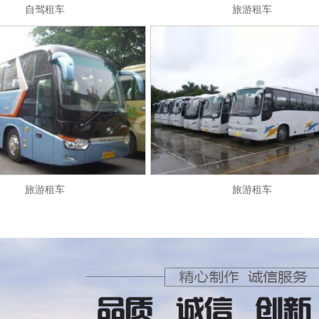
自驾租车
旅游租车
旅游租车
旅游租车