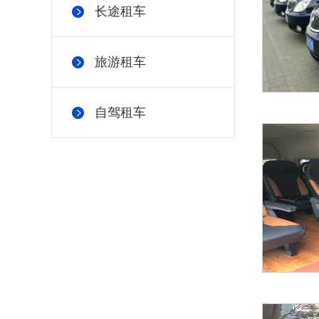
长途租车
旅游租车
自驾租车