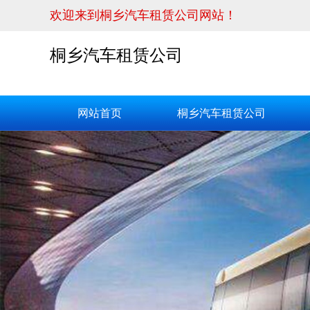
欢迎来到桐乡汽车租赁公司网站！
桐乡汽车租赁公司
网站首页
桐乡汽车租赁公司