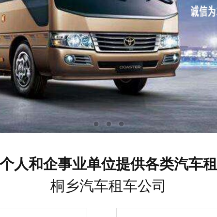
个人和企事业单位提供各类汽车
桐乡汽车租车公司