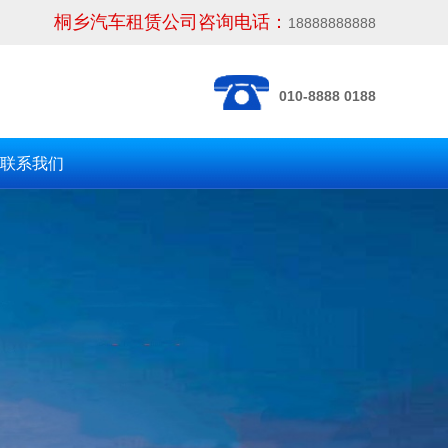
桐乡汽车租赁公司咨询电话：
18888888888
010-8888 0188
联系我们