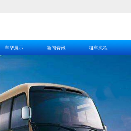
车型展示
新闻资讯
租车流程