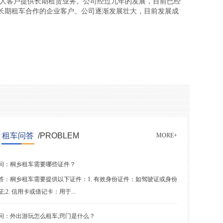
/个人客户提供长期租赁业务。公司经过九年的发展，目前已经
长期租车合作的企业客户。公司逐渐发展壮大，目前发展成
租车问答
/PROBLEM
MORE+
问：桐乡租车需要哪些证件？
答：桐乡租车需要提供以下证件：1. 有效身份证件：如驾驶证或身份
证;2. 信用卡或借记卡：用于...
问：外出游玩怎么租车,窍门是什么？